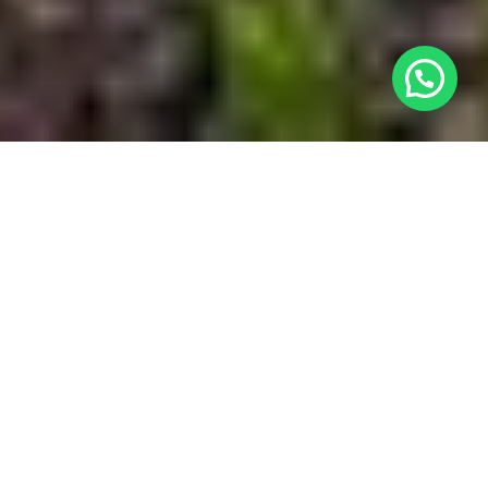
¿Necesitas ayuda?
Ubicación

Nuestro Complejo

Habitaciones

Contacto
w