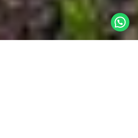
¿Necesitas ayuda?
Ubicación

Nuestro Complejo

Habitaciones

Contacto
w