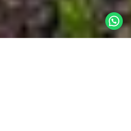
¿Necesitas ayuda?
Ubicación

Nuestro Complejo

Habitaciones

Contacto
w