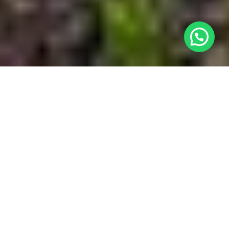
¿Necesitas ayuda?
Ubicación

Nuestro Complejo

Habitaciones

Contacto
w