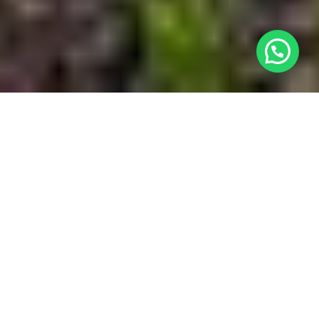
¿Necesitas ayuda?
Ubicación

Nuestro Complejo

Habitaciones

Contacto
w