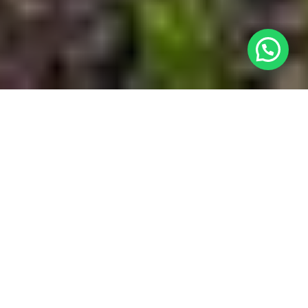
¿Necesitas ayuda?
Ubicación

Nuestro Complejo

Habitaciones

Contacto
w