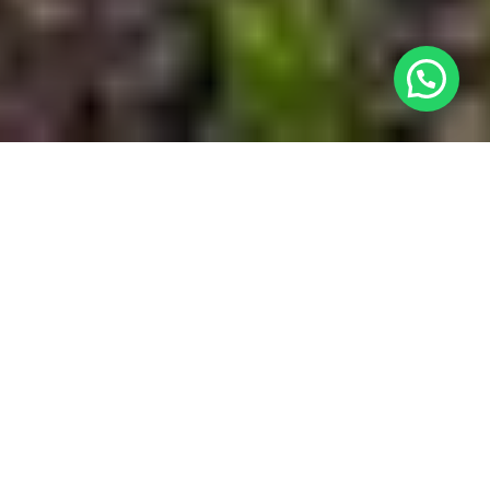
¿Necesitas ayuda?
Ubicación

Nuestro Complejo

Habitaciones

Contacto
w