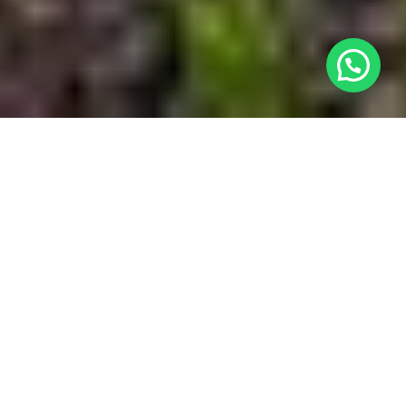
¿Necesitas ayuda?
Ubicación

Nuestro Complejo

Habitaciones

Contacto
w