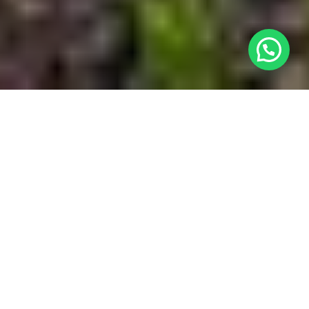
¿Necesitas ayuda?
Ubicación

Nuestro Complejo

Habitaciones

Contacto
w