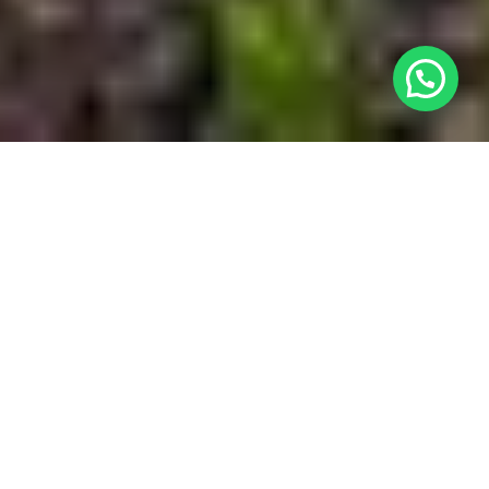
¿Necesitas ayuda?
Ubicación

Nuestro Complejo

Habitaciones

Contacto
w