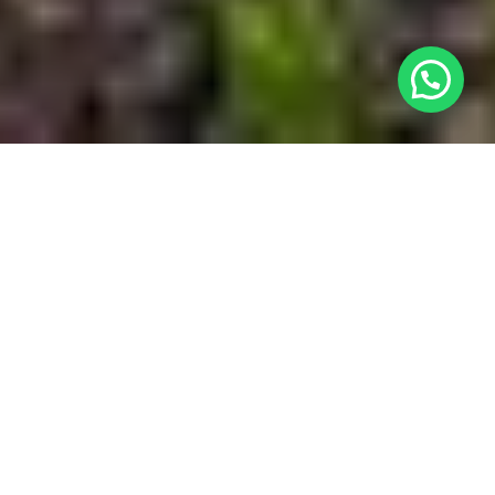
¿Necesitas ayuda?
Ubicación

Nuestro Complejo

Habitaciones

Contacto
w