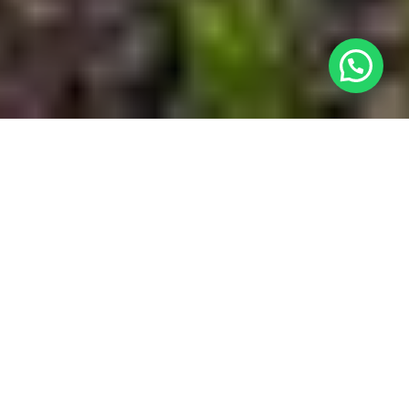
¿Necesitas ayuda?
Ubicación

Nuestro Complejo

Habitaciones

Contacto
w