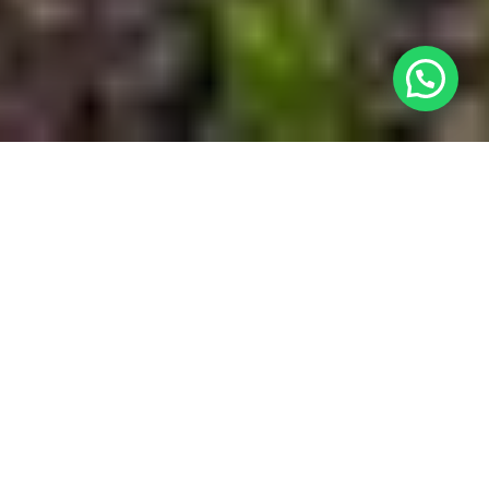
¿Necesitas ayuda?
Ubicación

Nuestro Complejo

Habitaciones

Contacto
w