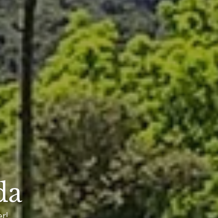
da
r!