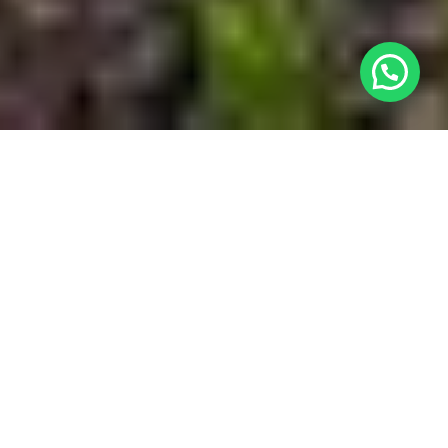
¿Necesitas ayuda?
Ubicación

Nuestro Complejo

Habitaciones

Contacto
w